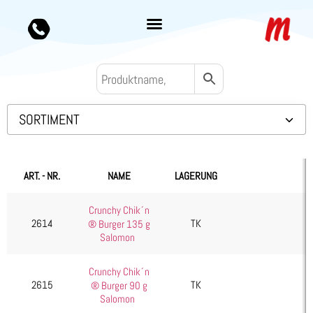
SORTIMENT
Backwaren TK
Convenience
ART. - NR.
NAME
LAGERUNG
Eis & Toppings
Crunchy Chik´n
Fleisch
2614
TK
® Burger 135 g
Kartoffelprodukte
Salomon
Käse
Crunchy Chik´n
Kuchen & Desserts
2615
TK
® Burger 90 g
Salomon
Obst & Gemüse