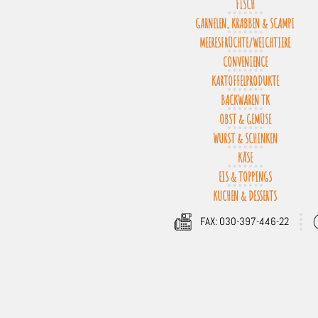
FISCH
GARNELEN, KRABBEN & SCAMPI
MEERESFRÜCHTE/WEICHTIERE
CONVENIENCE
KARTOFFELPRODUKTE
BACKWAREN TK
OBST & GEMÜSE
WURST & SCHINKEN
KÄSE
EIS & TOPPINGS
KUCHEN & DESSERTS
FAX: 030-397-446-22