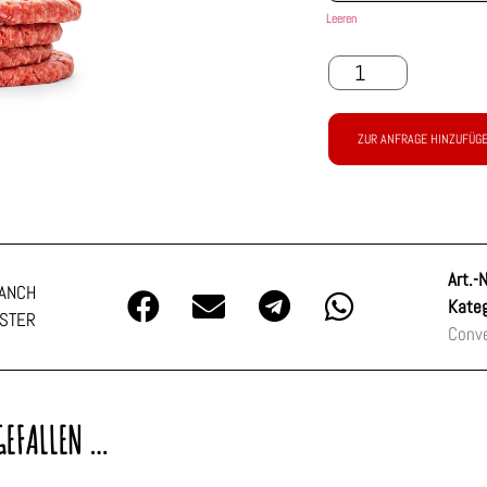
Leeren
ZUR ANFRAGE HINZUFÜG
Art.-N
RANCH
Kateg
STER
Conv
GEFALLEN …