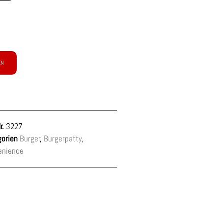
EN
r.
3227
orien
Burger
,
Burgerpatty
,
enience