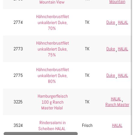
Mountain
Mountain View
Seafood, Fisch & Meeresfrüchte
Wurst & Schinken
Hähnchenbrustfilet
,
Duke
HALAL
2774
TK
unkalibriert Duke,
70%
Hähnchenbrustfilet
,
Duke
HALAL
2773
TK
unkalibriert Duke,
75%
Hähnchenbrustfilet
,
Duke
HALAL
2775
TK
unkalibriert Duke,
80%
Hamburgerfleisch
,
HALAL
3225
TK
100 g Ranch
Ranch Master
Master Halal
Rindersalami in
3524
Frisch
HALAL
Scheiben HALAL