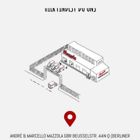
HIER FINDEST DU UNS
ANDRÉ & MARCELLO MAZZOLA GBR BEUSSELSTR. 44N-Q (BERLINER