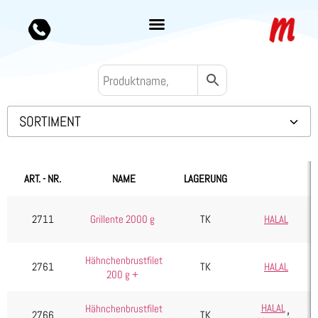
SORTIMENT
Backwaren TK
Convenience
ART. - NR.
NAME
LAGERUNG
Eis & Toppings
Fleisch
2711
Grillente 2000 g
TK
HALAL
Kartoffelprodukte
Hähnchenbrustfilet
Käse
2761
TK
HALAL
200 g +
Kuchen & Desserts
,
Obst & Gemüse
HALAL
Hähnchenbrustfilet
2766
TK