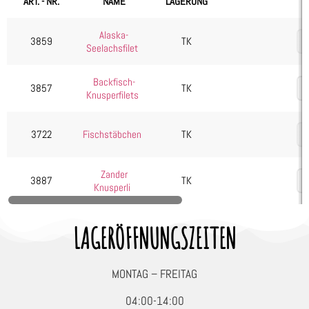
ART. - NR.
NAME
LAGERUNG
Kartoffelprodukte
Alaska-
Käse
3859
TK
Seelachsfilet
Kuchen & Desserts
Backfisch-
Obst & Gemüse
3857
TK
Knusperfilets
Seafood, Fisch & Meeresfrüchte
Wurst & Schinken
3722
Fischstäbchen
TK
Zander
3887
TK
Knusperli
LAGERÖFFNUNGSZEITEN
MONTAG – FREITAG
04:00-14:00