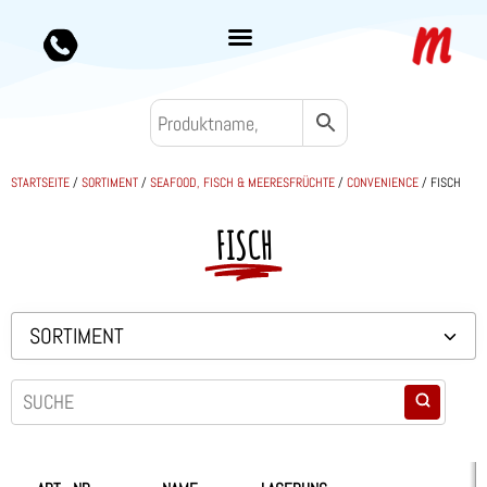
STARTSEITE
/
SORTIMENT
/
SEAFOOD, FISCH & MEERESFRÜCHTE
/
CONVENIENCE
/ FISCH
FISCH
SORTIMENT
Backwaren TK
Convenience
Eis & Toppings
Fleisch