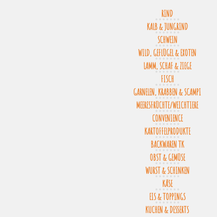
RIND
KALB & JUNGRIND
SCHWEIN
WILD, GEFLÜGEL & EXOTEN
LAMM, SCHAF & ZIEGE
FISCH
GARNELEN, KRABBEN & SCAMPI
MEERESFRÜCHTE/WEICHTIERE
CONVENIENCE
KARTOFFELPRODUKTE
BACKWAREN TK
OBST & GEMÜSE
WURST & SCHINKEN
KÄSE
EIS & TOPPINGS
KUCHEN & DESSERTS