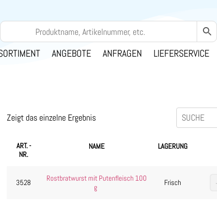
SORTIMENT
ANGEBOTE
ANFRAGEN
LIEFERSERVICE
Zeigt das einzelne Ergebnis
ART. -
NAME
LAGERUNG
NR.
Rostbratwurst mit Putenfleisch 100
3528
Frisch
g