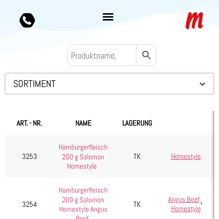
SORTIMENT
Backwaren TK
Convenience
ART. - NR.
NAME
LAGERUNG
Eis & Toppings
Hamburgerfleisch
Fleisch
3253
TK
Homestyle
200 g Salomon
Kartoffelprodukte
Homestyle
Käse
Hamburgerfleisch
Kuchen & Desserts
,
Angus Beef
200 g Salomon
3254
TK
Homestyle
Homestyle Angus
Obst & Gemüse
Beef