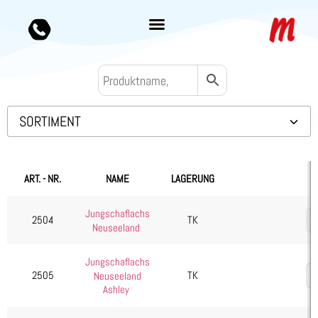
SORTIMENT
Backwaren TK
Convenience
ART. - NR.
NAME
LAGERUNG
Eis & Toppings
Jungschaflachs
Fleisch
2504
TK
Neuseeland
Kalb & Jungrind
Jungschaflachs
Lamm, Schaf & Ziege
2505
TK
Neuseeland
Diverses
Ashley
Filet