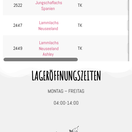
Jungschaflachs
Gulasch
2522
TK
Spanien
Haxe
Hüfte
Lammlachs
2447
TK
Neuseeland
Keule
Kotelett
Lammlachs
2449
TK
Neuseeland
Krone/Karrée
Ashley
Lachs
Schulter
LAGERÖFFNUNGSZEITEN
Rind
Schwein
MONTAG – FREITAG
Wild, Geflügel & Exoten
04:00-14:00
Kartoffelprodukte
Käse
Kuchen & Desserts
Obst & Gemüse