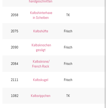
handgeschnitten
Kotelett
Oberschale
Kalbshinterhaxe
2058
TK
in Scheiben
Rücken
Lamm, Schaf & Ziege
2075
Kalbshüfte
Frisch
Rind
Schwein
Kalbsknochen
2090
Frisch
Wild, Geflügel & Exoten
gesägt
Kartoffelprodukte
Kalbskrone/
Käse
2084
Frisch
French Rack
Kuchen & Desserts
Obst & Gemüse
2111
Kalbskugel
Frisch
Seafood, Fisch & Meeresfrüchte
Wurst & Schinken
1082
Kalbsrippchen
TK