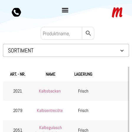
SORTIMENT
Backwaren TK
Convenience
ART. - NR.
NAME
LAGERUNG
Eis & Toppings
Fleisch
2021
Kalbsbacken
Frisch
Kalb & Jungrind
Diverses
2079
Kalbsentrecôte
Frisch
Filet
Innereien
Kalbsgulasch
2051
Frisch