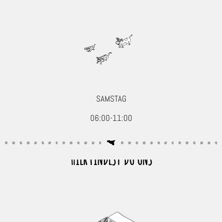
Käse
Kuchen & Desserts
Obst & Gemüse
Seafood, Fisch & Meeresfrüchte
Wurst & Schinken
SAMSTAG
06:00-11:00
HIER FINDEST DU UNS