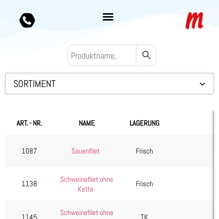
SORTIMENT
Backwaren TK
Convenience
ART. - NR.
NAME
LAGERUNG
Eis & Toppings
Fleisch
1087
Sauenfilet
Frisch
Kalb & Jungrind
Schweinefilet ohne
Lamm, Schaf & Ziege
1138
Frisch
Kette
Rind
Schwein
Schweinefilet ohne
1145
TK