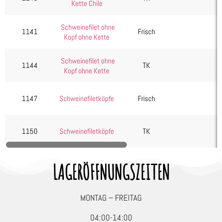
Kette Chile
Bacon/Speck
Bauch
Schweinefilet ohne
1141
Frisch
Kopf ohne Kette
Diverses
Filet
Schweinefilet ohne
1144
TK
Gehacktes
Kopf ohne Kette
Haxe/Eisbein
1147
Schweinefiletköpfe
Frisch
Ibérico
Innereien
Kasseler
1150
Schweinefiletköpfe
TK
Lachs
Nacken
LAGERÖFFNUNGSZEITEN
Oberschale
Spanferkel
MONTAG – FREITAG
Wild, Geflügel & Exoten
04:00-14:00
Kartoffelprodukte