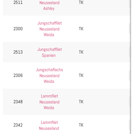
2511
TK
Neuseeland
Gulasch
Ashley
Haxe
Hüfte
Jungschaffilet
2300
TK
Neuseeland
Keule
Weida
Kotelett
Jungschaffilet
Krone/Karrée
2513
TK
Spanien
Lachs
Schulter
Jungschaflachs
2306
TK
Neuseeland
Rind
Weida
Schwein
Wild, Geflügel & Exoten
Lammfilet
2348
TK
Neuseeland
Kartoffelprodukte
Weida
Käse
Lammfilet
Kuchen & Desserts
2342
TK
Neuseeland
Obst & Gemüse