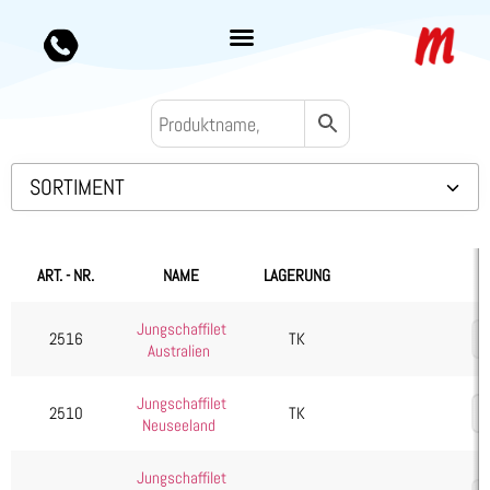
SORTIMENT
Backwaren TK
Convenience
ART. - NR.
NAME
LAGERUNG
Eis & Toppings
Jungschaffilet
Fleisch
2516
TK
Australien
Kalb & Jungrind
Jungschaffilet
Lamm, Schaf & Ziege
2510
TK
Neuseeland
Diverses
Filet
Jungschaffilet