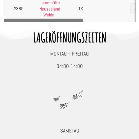
Lammhüfte
Gulasch
2369
TK
Neuseeland
Haxe
Weida
Hüfte
LAGERÖFFNUNGSZEITEN
Keule
Kotelett
Krone/Karrée
MONTAG – FREITAG
Lachs
04:00-14:00
Schulter
Rind
Schwein
Wild, Geflügel & Exoten
Kartoffelprodukte
Käse
Kuchen & Desserts
SAMSTAG
Obst & Gemüse