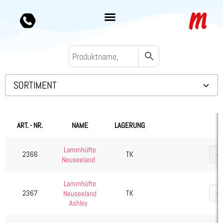
SORTIMENT
Backwaren TK
Convenience
ART. - NR.
NAME
LAGERUNG
Eis & Toppings
Lammhüfte
Fleisch
2366
TK
Neuseeland
Kalb & Jungrind
Lammhüfte
Lamm, Schaf & Ziege
2367
TK
Neuseeland
Diverses
Ashley
Filet