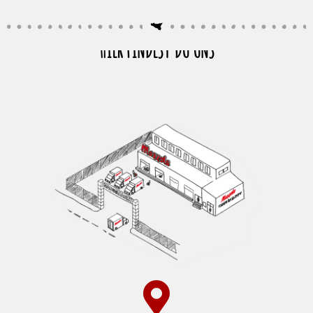
Seafood, Fisch & Meeresfrüchte
Wurst & Schinken
HIER FINDEST DU UNS