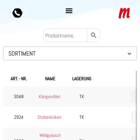
SORTIMENT
Backwaren TK
Convenience
ART. - NR.
NAME
LAGERUNG
Eis & Toppings
Fleisch
3048
Kängurufilet
TK
Kalb & Jungrind
Lamm, Schaf & Ziege
2924
Stubenküken
TK
Rind
Wildgulasch
Schwein