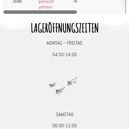
3096
TK
gemischt
Wild, Geflügel & Exoten
gefroren
Diverses
Ente
LAGERÖFFNUNGSZEITEN
Gänse
Hähnchen/Huhn
MONTAG – FREITAG
Hirsch
04:00-14:00
Kaninchen & Hase
Pute
Reh
Wildgeflügel
Wildschwein
Kartoffelprodukte
Käse
SAMSTAG
Kuchen & Desserts
06:00-11:00
Obst & Gemüse