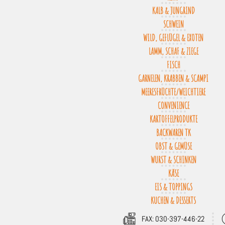
KALB & JUNGRIND
SCHWEIN
WILD, GEFLÜGEL & EXOTEN
LAMM, SCHAF & ZIEGE
FISCH
GARNELEN, KRABBEN & SCAMPI
MEERESFRÜCHTE/WEICHTIERE
CONVENIENCE
KARTOFFELPRODUKTE
BACKWAREN TK
OBST & GEMÜSE
WURST & SCHINKEN
KÄSE
EIS & TOPPINGS
KUCHEN & DESSERTS
FAX: 030-397-446-22