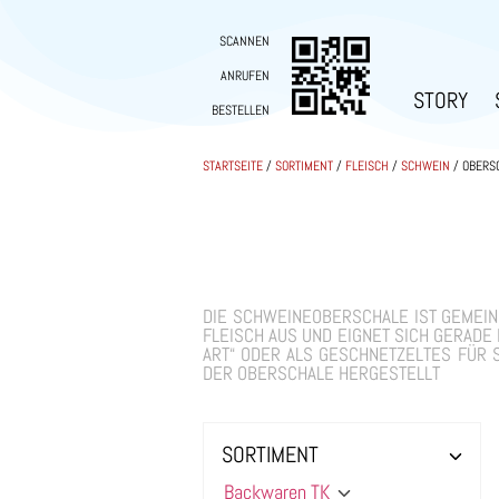
SCANNEN
ANRUFEN
STORY
BESTELLEN
STARTSEITE
/
SORTIMENT
/
FLEISCH
/
SCHWEIN
/ OBERS
DIE SCHWEINEOBERSCHALE IST GEMEIN
FLEISCH AUS UND EIGNET SICH GERADE 
ART“ ODER ALS GESCHNETZELTES FÜR 
DER OBERSCHALE HERGESTELLT
SORTIMENT
Backwaren TK