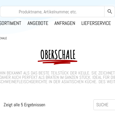
SORTIMENT
ANGEBOTE
ANFRAGEN
LIEFERSERVICE
CHALE
OBERSCHALE
HIN BEKANNT ALS DAS BESTE TEILSTÜCK DER KEULE. SIE ZEICHNE
DAHER AUCH PERFEKT ALS BRATEN IM GANZEN STÜCK. IDEAL FÜR D
SCHWEINEFLEISCHGERICHTE IN DER ASIATISCHEN KÜCHE. DES WE
Zeigt alle 5 Ergebnissen