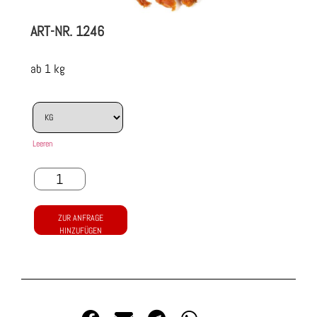
ART-NR.
1246
ab 1 kg
Leeren
ZUR ANFRAGE
HINZUFÜGEN