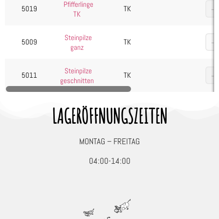
Pfifferlinge
Seafood, Fisch & Meeresfrüchte
5019
TK
TK
Wurst & Schinken
Steinpilze
5009
TK
ganz
Steinpilze
5011
TK
geschnitten
LAGERÖFFNUNGSZEITEN
MONTAG – FREITAG
04:00-14:00