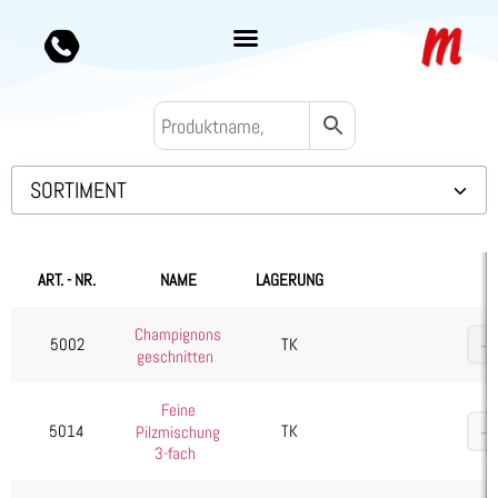
SORTIMENT
Backwaren TK
Convenience
ART. - NR.
NAME
LAGERUNG
Eis & Toppings
Champignons
Fleisch
5002
TK
geschnitten
Kartoffelprodukte
Käse
Feine
5014
TK
Pilzmischung
Kuchen & Desserts
3-fach
Obst & Gemüse