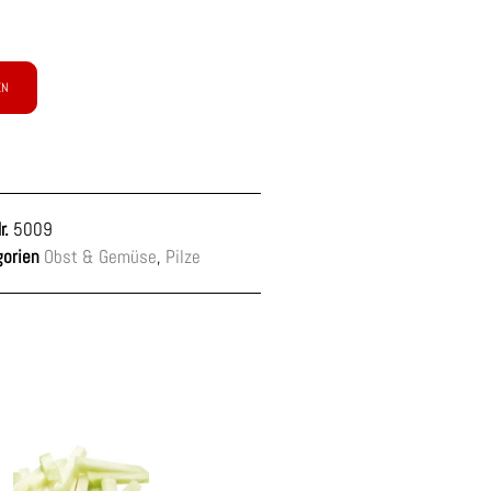
EN
r.
5009
orien
Obst & Gemüse
,
Pilze