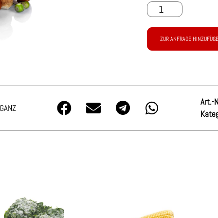
ZUR ANFRAGE HINZUFÜG
Art.-N
 GANZ
Kateg