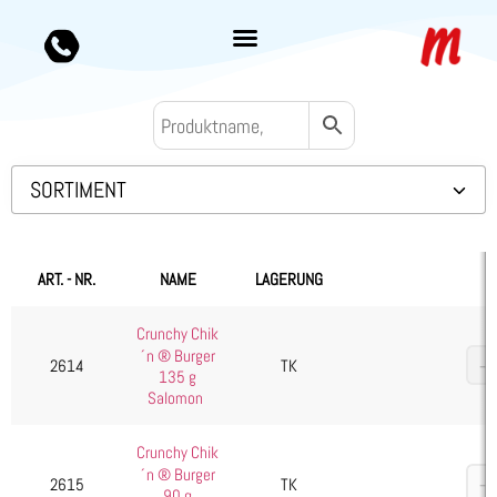
SORTIMENT
Backwaren TK
Convenience
ART. - NR.
NAME
LAGERUNG
Eis & Toppings
Crunchy Chik
Fleisch
´n ® Burger
2614
TK
Kartoffelprodukte
135 g
Salomon
Käse
Kuchen & Desserts
Crunchy Chik
´n ® Burger
Obst & Gemüse
2615
TK
90 g