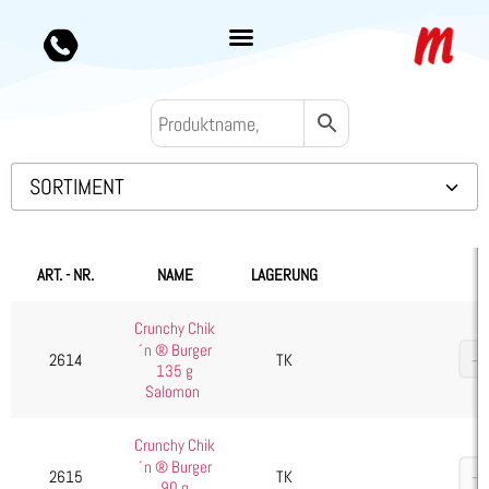
SORTIMENT
Backwaren TK
Convenience
ART. - NR.
NAME
LAGERUNG
Eis & Toppings
Crunchy Chik
Fleisch
´n ® Burger
2614
TK
Kartoffelprodukte
135 g
Salomon
Käse
Kuchen & Desserts
Crunchy Chik
´n ® Burger
Obst & Gemüse
2615
TK
90 g