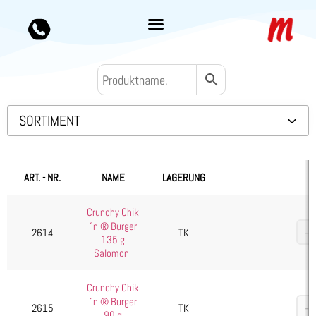
SORTIMENT
Backwaren TK
Convenience
ART. - NR.
NAME
LAGERUNG
Eis & Toppings
Crunchy Chik
Fleisch
´n ® Burger
2614
TK
Kartoffelprodukte
135 g
Salomon
Käse
Kuchen & Desserts
Crunchy Chik
´n ® Burger
Obst & Gemüse
2615
TK
90 g