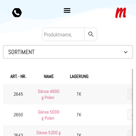
SORTIMENT
Backwaren TK
Convenience
ART. - NR.
NAME
LAGERUNG
Eis & Toppings
Gänse 4600
Fleisch
2645
TK
g Polen
Kalb & Jungrind
Gänse 5000
Lamm, Schaf & Ziege
2650
TK
g Polen
Rind
Schwein
Gänse 5200 g
2643
TK