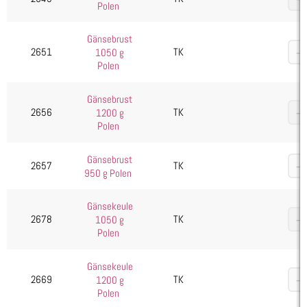
Polen
Wild, Geflügel & Exoten
Diverses
Gänsebrust
2651
TK
1050 g
Ente
Polen
Gänse
Hähnchen/Huhn
Gänsebrust
2656
TK
1200 g
Hirsch
Polen
Kaninchen & Hase
Pute
Gänsebrust
2657
TK
950 g Polen
Reh
Wildgeflügel
Gänsekeule
2678
TK
1050 g
Wildschwein
Polen
Kartoffelprodukte
Käse
Gänsekeule
2669
TK
1200 g
Kuchen & Desserts
Polen
Obst & Gemüse