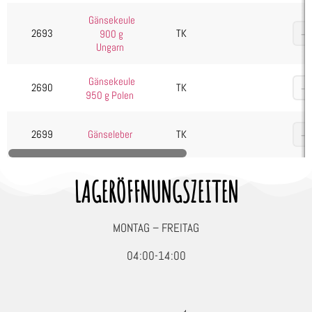
Seafood, Fisch & Meeresfrüchte
Gänsekeule
2693
TK
900 g
Wurst & Schinken
Ungarn
Gänsekeule
2690
TK
950 g Polen
2699
Gänseleber
TK
LAGERÖFFNUNGSZEITEN
MONTAG – FREITAG
04:00-14:00