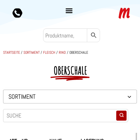
STARTSEITE
/
SORTIMENT
/
FLEISCH
/
RIND
/ OBERSCHALE
OBERSCHALE
SORTIMENT
Backwaren TK
Convenience
Eis & Toppings
Fleisch