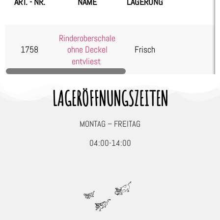
ART. - NR.
NAME
LAGERUNG
Kartoffelprodukte
Käse
Rinderoberschale
Kuchen & Desserts
1758
Frisch
ohne Deckel
Obst & Gemüse
entvliest
Seafood, Fisch & Meeresfrüchte
Wurst & Schinken
LAGERÖFFNUNGSZEITEN
MONTAG – FREITAG
04:00-14:00