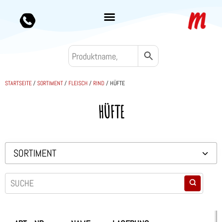
STARTSEITE
/
SORTIMENT
/
FLEISCH
/
RIND
/ HÜFTE
HÜFTE
SORTIMENT
Backwaren TK
Convenience
Eis & Toppings
Fleisch