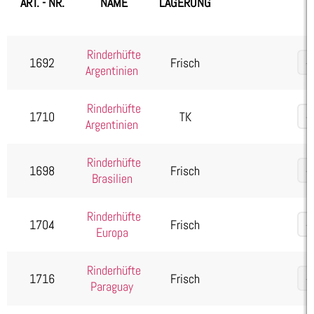
ART. - NR.
NAME
LAGERUNG
Kartoffelprodukte
Käse
Rinderhüfte
1692
Frisch
Kuchen & Desserts
Argentinien
Obst & Gemüse
Seafood, Fisch & Meeresfrüchte
Rinderhüfte
1710
TK
Argentinien
Wurst & Schinken
Rinderhüfte
1698
Frisch
Brasilien
Rinderhüfte
1704
Frisch
Europa
Rinderhüfte
1716
Frisch
Paraguay