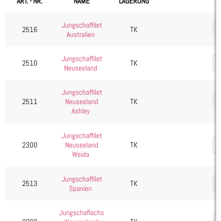
ART. - NR.
NAME
LAGERUNG
Kartoffelprodukte
Jungschaffilet
Käse
2516
TK
Australien
Kuchen & Desserts
Jungschaffilet
Obst & Gemüse
2510
TK
Neuseeland
Seafood, Fisch & Meeresfrüchte
Wurst & Schinken
Jungschaffilet
2511
TK
Neuseeland
Ashley
Jungschaffilet
2300
TK
Neuseeland
Weida
Jungschaffilet
2513
TK
Spanien
Jungschaflachs