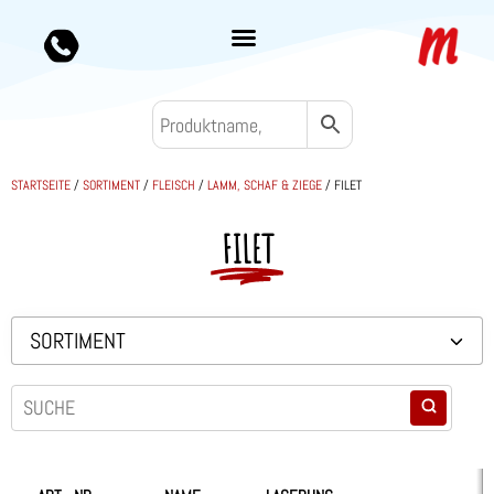
STARTSEITE
/
SORTIMENT
/
FLEISCH
/
LAMM, SCHAF & ZIEGE
/ FILET
FILET
SORTIMENT
Backwaren TK
Convenience
Eis & Toppings
Fleisch