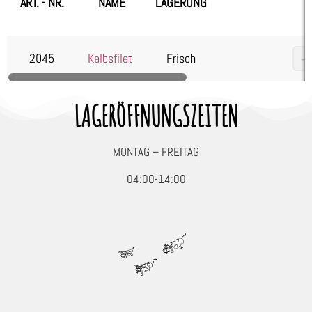
ART. - NR.
NAME
LAGERUNG
Kartoffelprodukte
Käse
2045
Kalbsfilet
Frisch
Kuchen & Desserts
Obst & Gemüse
LAGERÖFFNUNGSZEITEN
Seafood, Fisch & Meeresfrüchte
Wurst & Schinken
MONTAG – FREITAG
04:00-14:00