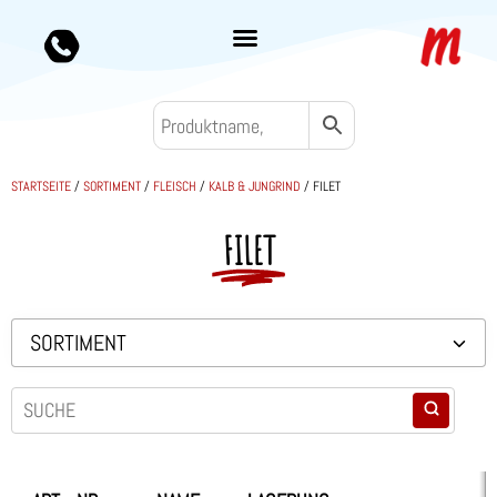
STARTSEITE
/
SORTIMENT
/
FLEISCH
/
KALB & JUNGRIND
/ FILET
FILET
SORTIMENT
Backwaren TK
Convenience
Eis & Toppings
Fleisch