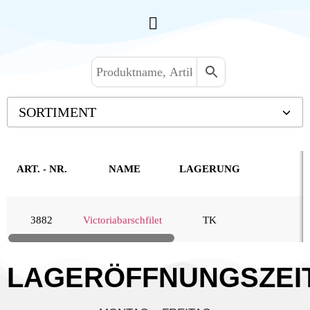
SORTIMENT
Backwaren TK
Convenience
ART. - NR.
NAME
LAGERUNG
Eis & Toppings
Fleisch
3882
Victoriabarschfilet
TK
Kartoffelprodukte
Käse
LAGERÖFFNUNGSZEI
Kuchen & Desserts
Obst & Gemüse