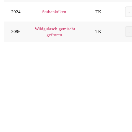
2924
Stubenküken
TK
Wildgulasch gemischt
3096
TK
gefroren