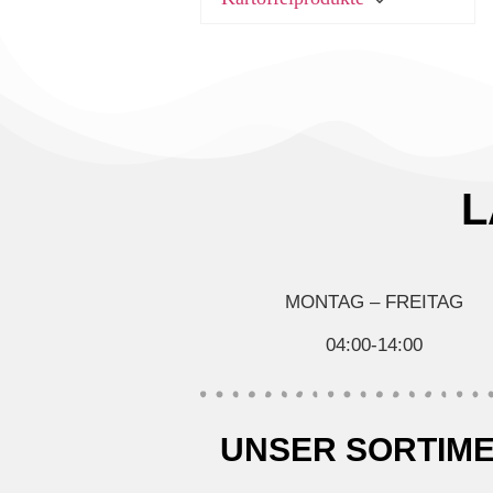
Käse
Kuchen & Desserts
Obst & Gemüse
Seafood, Fisch &
Meeresfrüchte
Wurst & Schinken
L
MONTAG – FREITAG
04:00-14:00
UNSER SORTIM