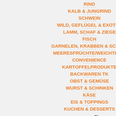
RIND
KALB & JUNGRIND
SCHWEIN
WILD, GEFLÜGEL & EXO
LAMM, SCHAF & ZIEGE
FISCH
GARNELEN, KRABBEN & SC
MEERESFRÜCHTE/WEICHT
CONVENIENCE
KARTOFFELPRODUKT
BACKWAREN TK
OBST & GEMÜSE
WURST & SCHINKEN
KÄSE
EIS & TOPPINGS
KUCHEN & DESSERTS