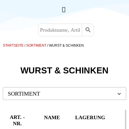
STARTSEITE
/
SORTIMENT
/ WURST & SCHINKEN
WURST & SCHINKEN
SORTIMENT
Backwaren TK
Convenience
ART. -
NAME
LAGERUNG
NR.
Eis & Toppings