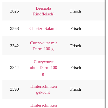
Fleisch
Bresaola
3625
Frisch
Kartoffelprodukte
(Rindfleisch)
Käse
Kuchen & Desserts
3568
Chorizo Salami
Frisch
Obst & Gemüse
Seafood, Fisch & Meeresfrüchte
Currywurst mit
3342
Frisch
Darm 100 g
Wurst & Schinken
Currywurst
ohne Darm 100
3344
Frisch
g
Hinterschinken
3390
Frisch
gekocht
Hinterschinken