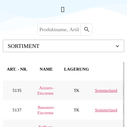
SORTIMENT
Backwaren TK
Convenience
ART. - NR.
NAME
LAGERUNG
Eis & Toppings
Fleisch
Azzuro-
5135
TK
Sommerland
Eiscreme
Kartoffelprodukte
Käse
Bananen-
5137
TK
Sommerland
Kuchen & Desserts
Eiscreme
Obst & Gemüse
Erdbeer-