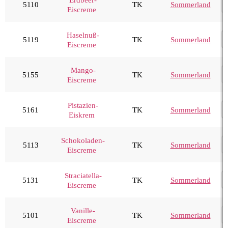
5110
TK
Sommerland
Seafood, Fisch & Meeresfrüchte
Eiscreme
Wurst & Schinken
Haselnuß-
5119
TK
Sommerland
Eiscreme
Mango-
5155
TK
Sommerland
Eiscreme
Pistazien-
5161
TK
Sommerland
Eiskrem
Schokoladen-
5113
TK
Sommerland
Eiscreme
Straciatella-
5131
TK
Sommerland
Eiscreme
Vanille-
5101
TK
Sommerland
Eiscreme