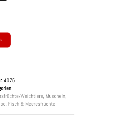
EN
r.
4075
orien
sfrüchte/Weichtiere
,
Muscheln
,
od, Fisch & Meeresfrüchte