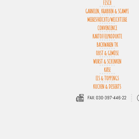
FISCH
GARNELEN, KRABBEN & SCAMPI
MEERESFRÜCHTE/WEICHTIERE
CONVENIENCE
KARTOFFELPRODUKTE
BACKWAREN TK
OBST & GEMÜSE
WURST & SCHINKEN
KÄSE
EIS & TOPPINGS
KUCHEN & DESSERTS
FAX: 030-397-446-22