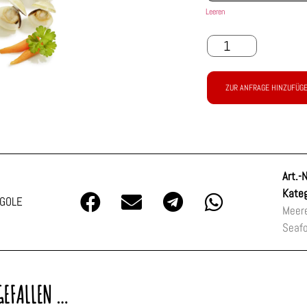
Leeren
ZUR ANFRAGE HINZUFÜG
Art.-N
Kateg
GOLE
Meere
Seafo
GEFALLEN …