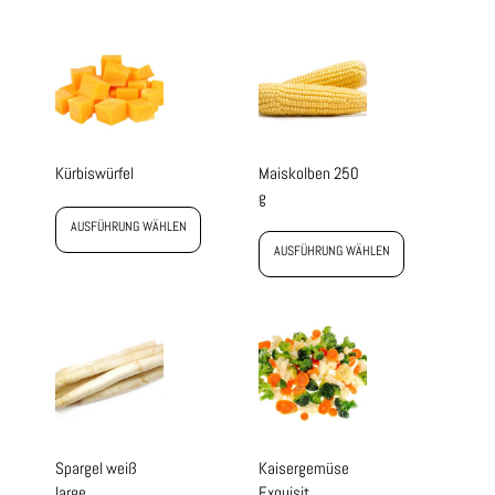
Kürbiswürfel
Maiskolben 250
g
AUSFÜHRUNG WÄHLEN
AUSFÜHRUNG WÄHLEN
Spargel weiß
Kaisergemüse
large
Exquisit