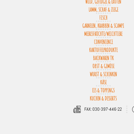
WILD, GEFLÜGEL & EXOTEN
LAMM, SCHAF & ZIEGE
FISCH
GARNELEN, KRABBEN & SCAMPI
MEERESFRÜCHTE/WEICHTIERE
CONVENIENCE
KARTOFFELPRODUKTE
BACKWAREN TK
OBST & GEMÜSE
WURST & SCHINKEN
KÄSE
EIS & TOPPINGS
KUCHEN & DESSERTS
FAX: 030-397-446-22