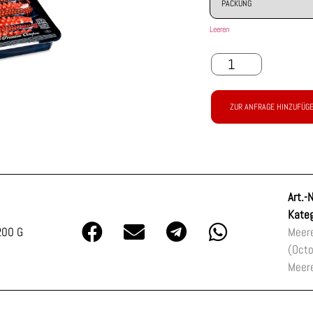
Leeren
ZUR ANFRAGE HINZUFÜG
Art.-N
Kateg
200 G
Meere
(Oct
Meer