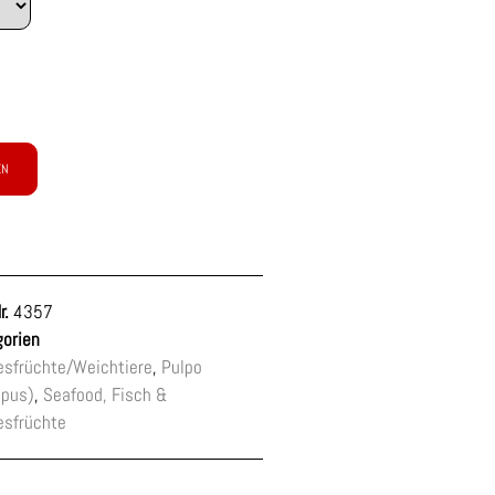
EN
r.
4357
orien
sfrüchte/Weichtiere
,
Pulpo
opus)
,
Seafood, Fisch &
esfrüchte