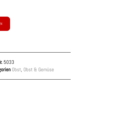
EN
r.
5033
orien
Obst
,
Obst & Gemüse