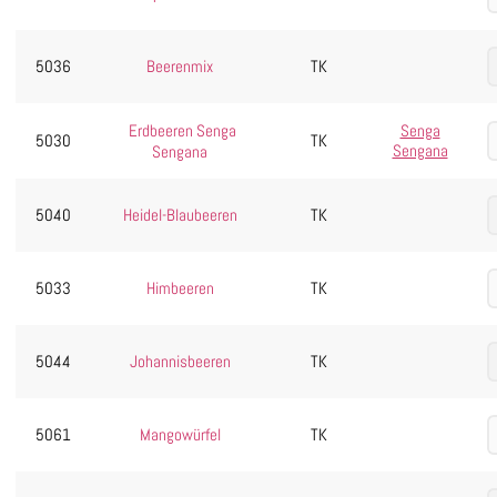
5036
Beerenmix
TK
Senga
Erdbeeren Senga
5030
TK
Sengana
Sengana
5040
Heidel-Blaubeeren
TK
5033
Himbeeren
TK
5044
Johannisbeeren
TK
5061
Mangowürfel
TK