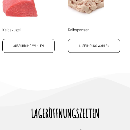
Kalbskugel
Kalbspansen
AUSFÜHRUNG WÄHLEN
AUSFÜHRUNG WÄHLEN
LAGERÖFFNUNGSZEITEN