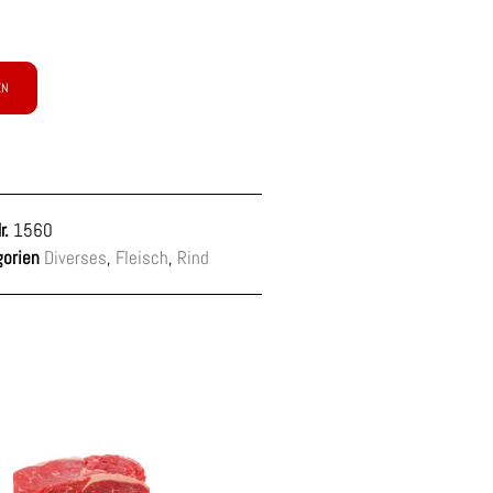
EN
r.
1560
orien
Diverses
,
Fleisch
,
Rind