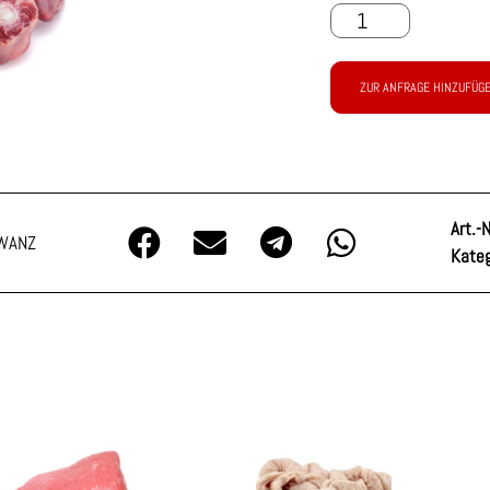
ZUR ANFRAGE HINZUFÜG
Art.-N
WANZ
Kateg