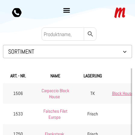
SORTIMENT
Backwaren TK
Convenience
ART. - NR.
NAME
LAGERUNG
Eis & Toppings
Carpaccio Block
Fleisch
1506
TK
Block House
House
Kalb & Jungrind
Falsches Filet
Lamm, Schaf & Ziege
1533
Frisch
Europa
Rind
Diverses
1750
Flanksteak
Frisch