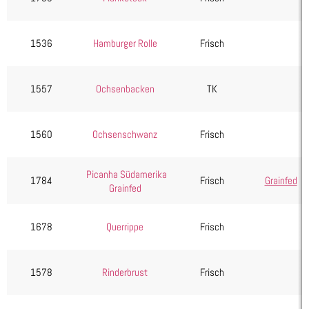
Entrecôte
Filet
1536
Hamburger Rolle
Frisch
Hüfte
Innereien
1557
Ochsenbacken
TK
Nacken
Oberschale
1560
Ochsenschwanz
Frisch
Roastbeef
Schwein
Picanha Südamerika
Wild, Geflügel & Exoten
1784
Frisch
Grainfed
Grainfed
Kartoffelprodukte
Käse
1678
Querrippe
Frisch
Kuchen & Desserts
Obst & Gemüse
1578
Rinderbrust
Frisch
Seafood, Fisch & Meeresfrüchte