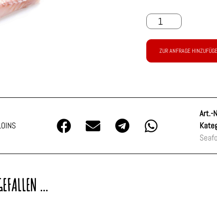
ZUR ANFRAGE HINZUFÜG
Art.-N
LOINS
Kateg
Seafo
GEFALLEN …