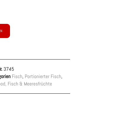
EN
r.
3745
orien
Fisch
,
Portionierter Fisch
,
od, Fisch & Meeresfrüchte