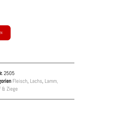
EN
r.
2505
orien
Fleisch
,
Lachs
,
Lamm,
 & Ziege