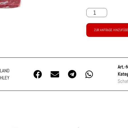
ZUR ANFRAGE HINZUFÜG
Art.-N
LAND
Kateg
HLEY
Schaf