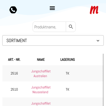
SORTIMENT
Backwaren TK
Convenience
ART. - NR.
NAME
LAGERUNG
Eis & Toppings
Jungschaffilet
Fleisch
2516
TK
Australien
Kalb & Jungrind
Jungschaffilet
Lamm, Schaf & Ziege
2510
TK
Neuseeland
Diverses
Filet
Jungschaffilet