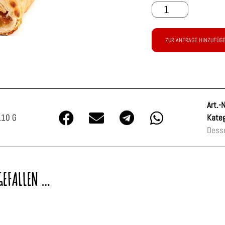
ZUR ANFRAGE HINZUFÜG
Art.-N
110 G
Kateg
Dess
GEFALLEN …