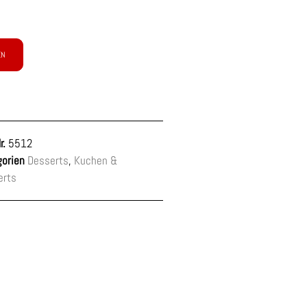
EN
r.
5512
orien
Desserts
,
Kuchen &
erts