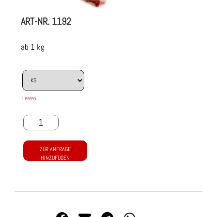
ART-NR.
1192
ab 1 kg
Leeren
ZUR ANFRAGE
HINZUFÜGEN