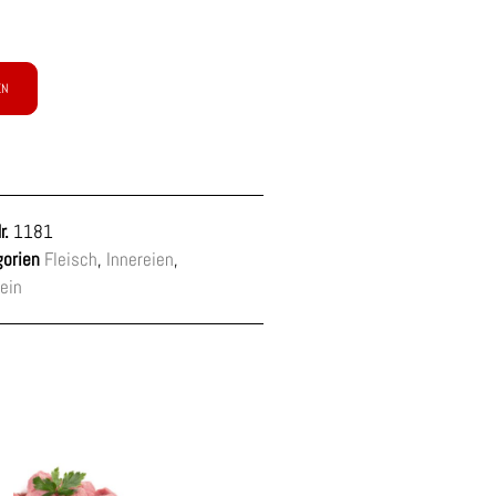
EN
r.
1181
orien
Fleisch
,
Innereien
,
ein