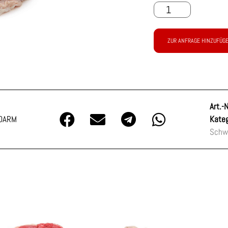
ZUR ANFRAGE HINZUFÜG
Art.-N
DARM
Kateg
Schw