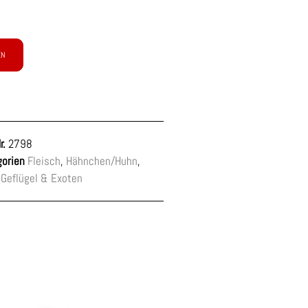
EN
r.
2798
orien
Fleisch
,
Hähnchen/Huhn
,
 Geflügel & Exoten