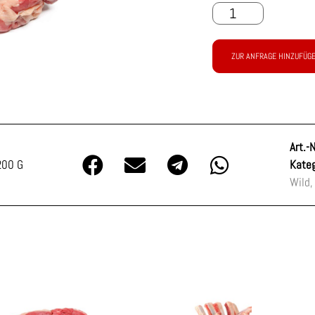
ZUR ANFRAGE HINZUFÜG
Art.-N
200 G
Kateg
Wild,