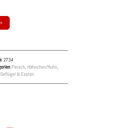
EN
r.
2734
orien
Fleisch
,
Hähnchen/Huhn
,
 Geflügel & Exoten