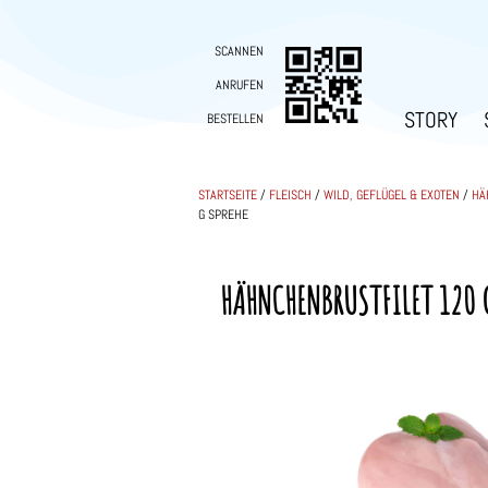
SCANNEN
ANRUFEN
STORY
BESTELLEN
STARTSEITE
/
FLEISCH
/
WILD, GEFLÜGEL & EXOTEN
/
HÄ
G SPREHE
HÄHNCHENBRUSTFILET 120 