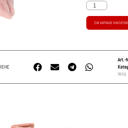
ZUR ANFRAGE HINZUFÜG
Art.-N
PREHE
Kateg
Wild,