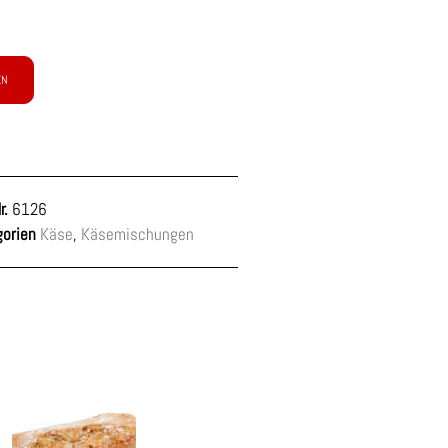
EN
r.
6126
orien
Käse
,
Käsemischungen