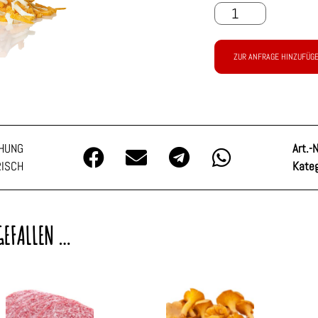
ZUR ANFRAGE HINZUFÜG
CHUNG
Art.-N
RISCH
Kateg
GEFALLEN …