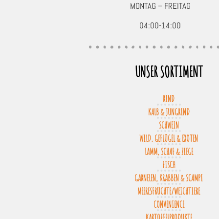
MONTAG – FREITAG
04:00-14:00
UNSER SORTIMENT
RIND
KALB & JUNGRIND
SCHWEIN
WILD, GEFLÜGEL & EXOTEN
LAMM, SCHAF & ZIEGE
FISCH
GARNELEN, KRABBEN & SCAMPI
MEERESFRÜCHTE/WEICHTIERE
CONVENIENCE
KARTOFFELPRODUKTE