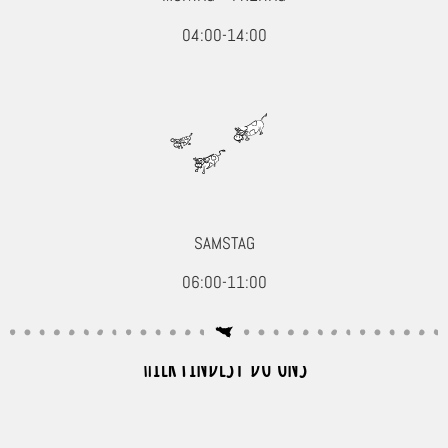
Seafood, Fisch & Meeresfrüchte
04:00-14:00
Convenience
Fisch
Garnelen, Scampi & Krabben
Garnelen geschält
Garnelen mit Kopf
Garnelen ohne Kopf
Hummer
SAMSTAG
Krabben
06:00-11:00
Langusten
Meeresfrüchte/Weichtiere
Wurst & Schinken
HIER FINDEST DU UNS