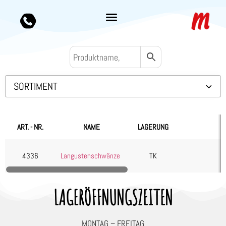
SORTIMENT
Backwaren TK
Convenience
ART. - NR.
NAME
LAGERUNG
Eis & Toppings
Fleisch
4336
Langustenschwänze
TK
Kartoffelprodukte
Käse
LAGERÖFFNUNGSZEITEN
Kuchen & Desserts
Obst & Gemüse
MONTAG – FREITAG