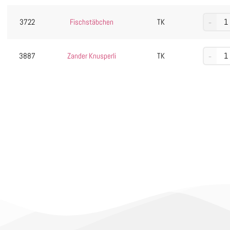
3722
Fischstäbchen
TK
3887
Zander Knusperli
TK