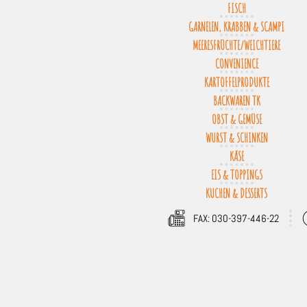
FISCH
GARNELEN, KRABBEN & SCAMPI
MEERESFRÜCHTE/WEICHTIERE
CONVENIENCE
KARTOFFELPRODUKTE
BACKWAREN TK
OBST & GEMÜSE
WURST & SCHINKEN
KÄSE
EIS & TOPPINGS
KUCHEN & DESSERTS
FAX: 030-397-446-22