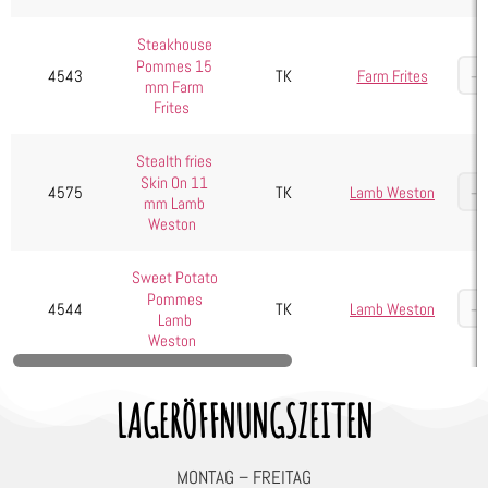
Steakhouse
Pommes 15
4543
TK
Farm Frites
mm Farm
Frites
Stealth fries
Skin On 11
4575
TK
Lamb Weston
mm Lamb
Weston
Sweet Potato
Pommes
4544
TK
Lamb Weston
Lamb
Weston
LAGERÖFFNUNGSZEITEN
MONTAG – FREITAG