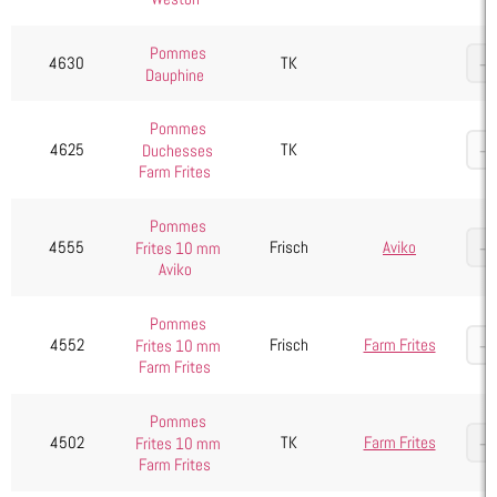
Pommes Frites
Wedges/Kartoffelecken
Pommes
4630
TK
Dauphine
Käse
Kuchen & Desserts
Pommes
4625
TK
Duchesses
Obst & Gemüse
Farm Frites
Seafood, Fisch & Meeresfrüchte
Wurst & Schinken
Pommes
4555
Frisch
Aviko
Frites 10 mm
Aviko
Pommes
4552
Frisch
Farm Frites
Frites 10 mm
Farm Frites
Pommes
4502
TK
Farm Frites
Frites 10 mm
Farm Frites