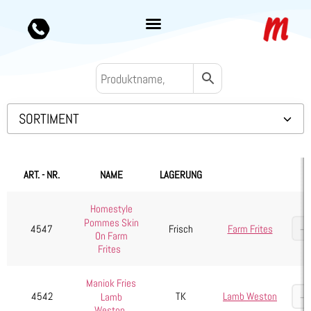
SORTIMENT
Backwaren TK
Convenience
ART. - NR.
NAME
LAGERUNG
Eis & Toppings
Homestyle
Fleisch
Pommes Skin
4547
Frisch
Farm Frites
Kartoffelprodukte
On Farm
Frites
Bratkartoffeln
Garkartoffeln/div. Kartoffelprodukte
Maniok Fries
4542
TK
Lamb Weston
Lamb
Kroketten
Weston