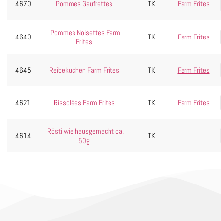
4670
Pommes Gaufrettes
TK
Farm Frites
Pommes Noisettes Farm
4640
TK
Farm Frites
Frites
4645
Reibekuchen Farm Frites
TK
Farm Frites
4621
Rissolées Farm Frites
TK
Farm Frites
Rösti wie hausgemacht ca.
4614
TK
50g