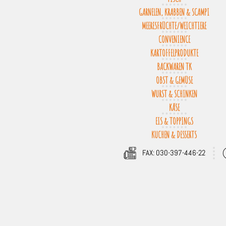
GARNELEN, KRABBEN & SCAMPI
MEERESFRÜCHTE/WEICHTIERE
CONVENIENCE
KARTOFFELPRODUKTE
BACKWAREN TK
OBST & GEMÜSE
WURST & SCHINKEN
KÄSE
EIS & TOPPINGS
KUCHEN & DESSERTS
FAX: 030-397-446-22