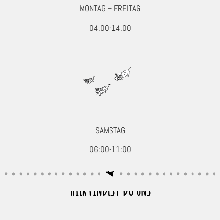
MONTAG – FREITAG
Entrecôte
Filet
04:00-14:00
Hüfte
Innereien
Nacken
Oberschale
Roastbeef
Schwein
Wild, Geflügel & Exoten
SAMSTAG
Kartoffelprodukte
06:00-11:00
Käse
Kuchen & Desserts
HIER FINDEST DU UNS
Obst & Gemüse
Seafood, Fisch & Meeresfrüchte