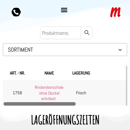
SORTIMENT
Backwaren TK
Convenience
ART. - NR.
NAME
LAGERUNG
Eis & Toppings
Rinderoberschale
Fleisch
1758
Frisch
ohne Deckel
entvliest
Kalb & Jungrind
Lamm, Schaf & Ziege
LAGERÖFFNUNGSZEITEN
Rind
Diverses